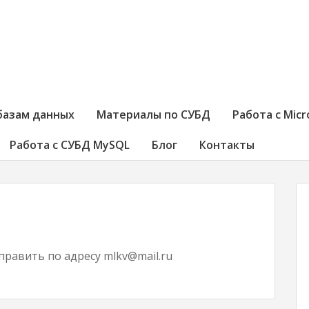
базам данных
Материалы по СУБД
Работа с Micr
Работа с СУБД MySQL
Блог
Контакты
равить по адресу mlkv@mail.ru