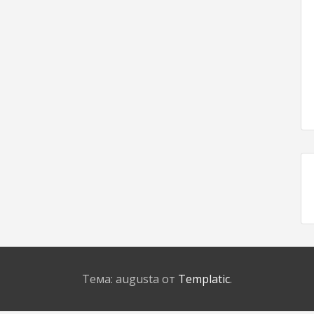
Тема: augusta от
Templatic
.