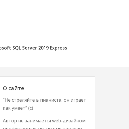
osoft SQL Server 2019 Express
О сайте
“Не стреляйте в пианиста, он играет
как умеет” (с)
Автор не занимается web-дизайном
профессионально, но ему попалась