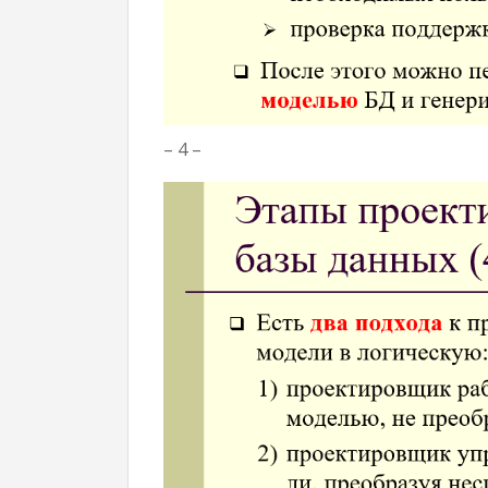
– 4 –