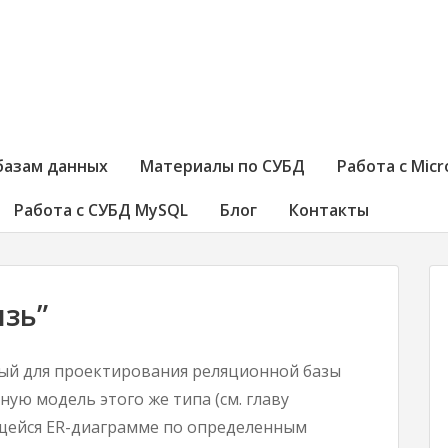
базам данных
Материалы по СУБД
Работа с Micr
Работа с СУБД MySQL
Блог
Контакты
язь”
мый для проектирования реляционной базы
ую модель этого же типа (см. главу
ющейся ER-диаграмме по определенным