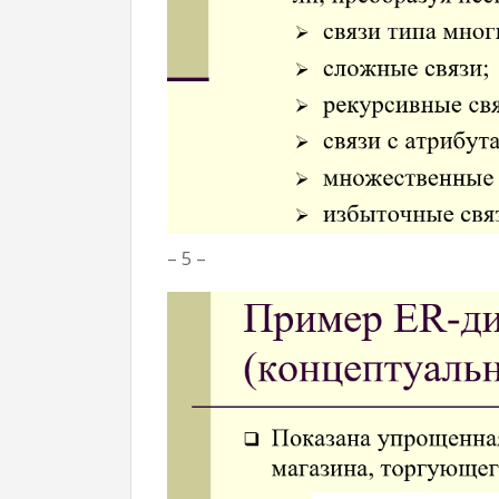
– 5 –