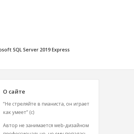
osoft SQL Server 2019 Express
О сайте
“Не стреляйте в пианиста, он играет
как умеет” (с)
Автор не занимается web-дизайном
профессионально, но ему попалась