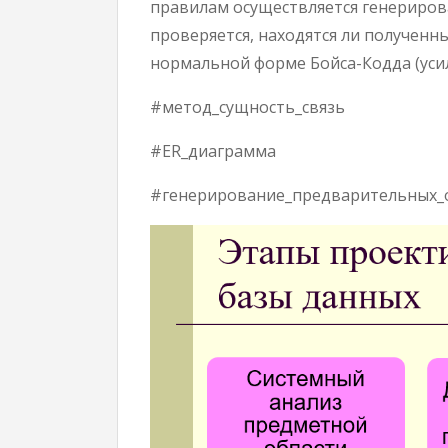
правилам осуществляется генериро
проверяется, находятся ли полученн
нормальной форме Бойса-Кодда (усил
#метод_сущность_связь
#ER_диаграмма
#генерирование_предварительных