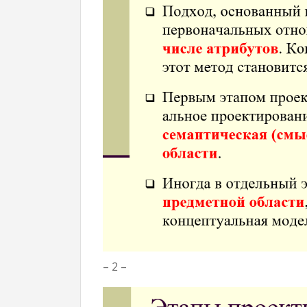
– 2 –